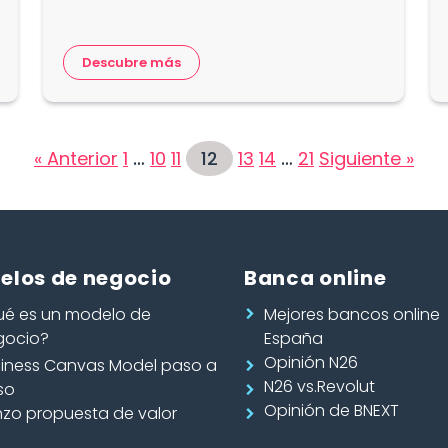
Descubre más
« Anterior
1
…
10
11
12
13
14
…
21
Siguiente »
elos de negocio
Banca online
ué es un modelo de
Mejores bancos online
gocio?
España
Opinión N26
siness Canvas Model paso a
N26 vs.Revolut
so
Opinión de BNEXT
nzo propuesta de valor