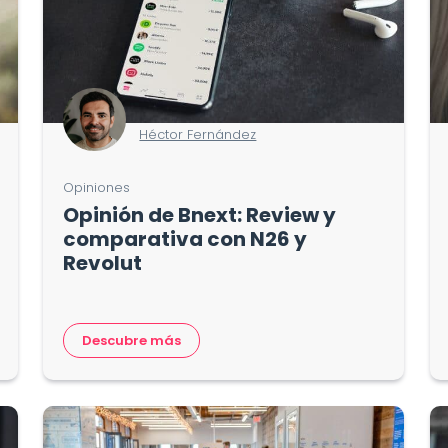
Héctor Fernández
Opiniones
Opinión de Bnext: Review y
comparativa con N26 y
Revolut
Descubre más