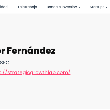
vidad
Teletrabajo
Banca e inversión
Startups
r Fernández
 SEO
s://strategicgrowthlab.com/