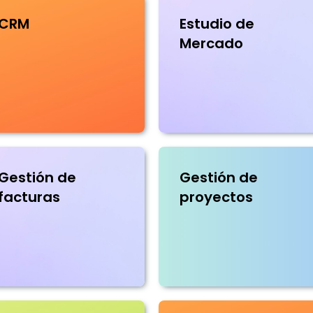
CRM
Estudio de
Mercado
Gestión de
Gestión de
facturas
proyectos