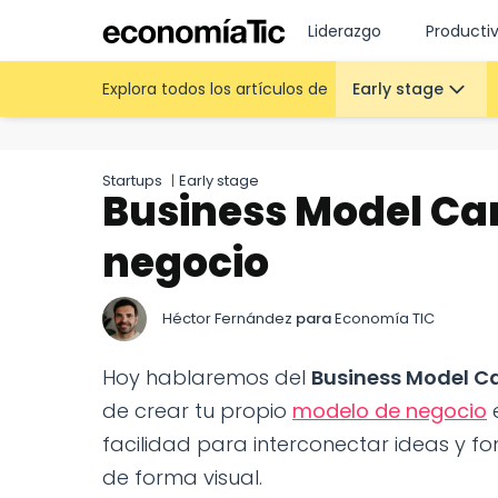
Liderazgo
Producti
Explora todos los artículos de
Early stage
Startups
|
Early stage
Business Model Can
negocio
Héctor Fernández
para
Economía TIC
Hoy hablaremos del
Business Model C
de crear tu propio
modelo de negocio
e
facilidad para interconectar ideas y f
de forma visual.