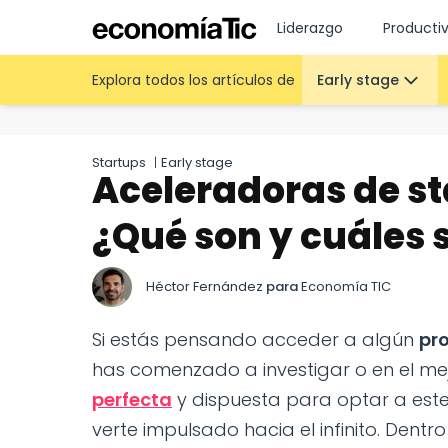
Liderazgo
Producti
Explora todos los artículos de
Early stage
Startups
|
Early stage
Aceleradoras de s
¿Qué son y cuáles 
Héctor Fernández
para
Economía TIC
Si estás pensando acceder a algún
pr
has comenzado a investigar o en el mej
perfecta
y dispuesta para optar a este
verte impulsado hacia el infinito. Den