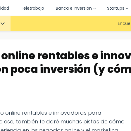
vidad
Teletrabajo
Banca e inversión
Startups
Encuen
o online rentables e inn
n poca inversión (y có
cio online rentables e innovadoras para
lo eso, también te daré muchas pistas de cómo
riencia en los negocios online y el marketing