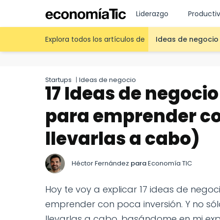
Liderazgo
Producti
Explora todos los artículos de
Ideas de negocio
Startups
|
Ideas de negocio
17 Ideas de negoci
para emprender co
llevarlas a cabo)
Héctor Fernández
para
Economía TIC
Hoy te voy a explicar 17 ideas de nego
emprender con poca inversión. Y no só
llevarlas a cabo, basándome en mi expe